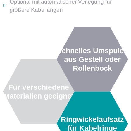
Optional mit automatischer Verlegung für
größere Kabellängen
Schnelles Umspulen
aus Gestell oder
Rollenbock
Für verschiedene
Materialien geeignet
Ringwickelaufsatz
für Kabelringe